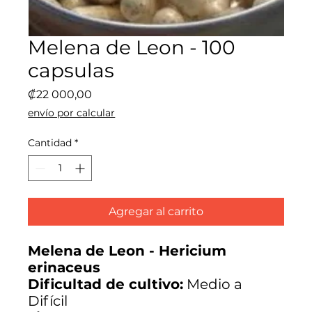
Melena de Leon - 100
capsulas
Precio
₡22 000,00
envío por calcular
Cantidad
*
Agregar al carrito
Melena de Leon - Hericium
erinaceus
Dificultad de cultivo:
Medio a
Difícil