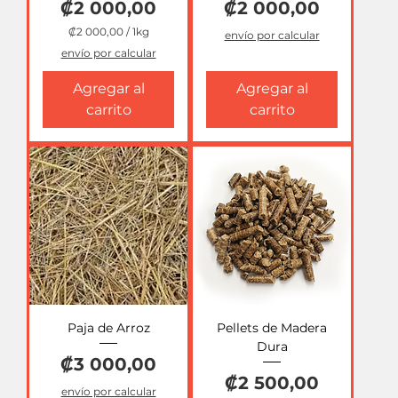
Precio
Precio
₡2 000,00
₡2 000,00
₡2 000,00
/
1kg
envío por calcular
₡
envío por calcular
2
Agregar al
Agregar al
0
0
carrito
carrito
0
,
0
0
p
o
r
1
K
i
l
o
g
r
a
Paja de Arroz
Pellets de Madera
m
o
Dura
s
Precio
₡3 000,00
Precio
₡2 500,00
envío por calcular