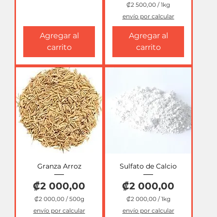
₡2 500,00
/
1kg
₡
envío por calcular
2
Agregar al
Agregar al
5
0
carrito
carrito
0
,
0
0
p
o
r
1
K
i
l
o
g
r
a
Granza Arroz
Sulfato de Calcio
m
o
s
Precio
Precio
₡2 000,00
₡2 000,00
₡2 000,00
/
500g
₡2 000,00
/
1kg
₡
₡
envío por calcular
envío por calcular
2
2