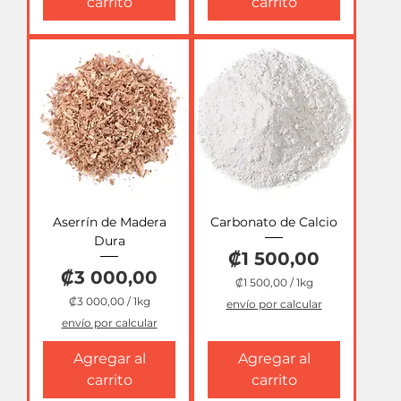
carrito
carrito
0
,
0
0
p
o
r
1
K
i
l
o
g
r
a
Aserrín de Madera
Carbonato de Calcio
m
o
Dura
s
Precio
₡1 500,00
Precio
₡3 000,00
₡1 500,00
/
1kg
₡
₡3 000,00
/
1kg
envío por calcular
1
₡
envío por calcular
3
5
0
Agregar al
Agregar al
0
0
0
carrito
carrito
,
0
0