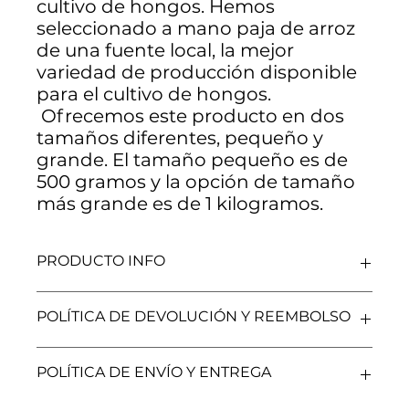
cultivo de hongos. Hemos
seleccionado a mano paja de arroz
de una fuente local, la mejor
variedad de producción disponible
para el cultivo de hongos.
Ofrecemos este producto en dos
tamaños diferentes, pequeño y
grande. El tamaño pequeño es de
500 gramos y la opción de tamaño
más grande es de 1 kilogramos.
PRODUCTO INFO
La paja de arroz es uno de los mejores sustratos a
POLÍTICA DE DEVOLUCIÓN Y REEMBOLSO
granel para el cultivo de hongos. Hemos
seleccionado a mano paja de arroz de una fuente
La provisión de bienes y servicios por parte de Supli
local, la mejor variedad de producción disponible
POLÍTICA DE ENVÍO Y ENTREGA
Hongos está sujeta a disponibilidad. En caso de
para el cultivo de hongos. Ofrecemos este
indisponibilidad, Supli Hongos reembolsará al
producto en dos tamaños diferentes, pequeño y