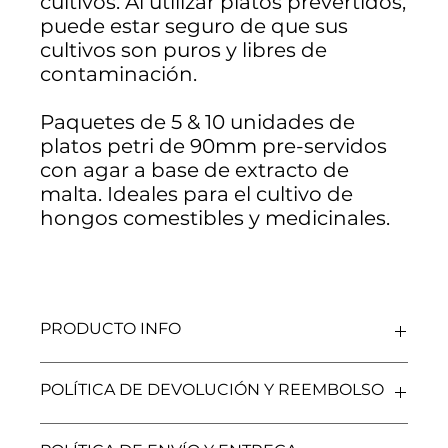
cultivos. Al utilizar platos prevertidos,
puede estar seguro de que sus
cultivos son puros y libres de
contaminación.
Paquetes de 5 & 10 unidades de
platos petri de 90mm pre-servidos
con agar a base de extracto de
malta. Ideales para el cultivo de
hongos comestibles y medicinales.
PRODUCTO INFO
➤ Paquetes de 5 & 10 unidades de platos petri de
POLÍTICA DE DEVOLUCIÓN Y REEMBOLSO
90mm pre-servidos con agar a base de extracto de
malta. Ideales para el cultivo de hongos comestibles
La provisión de bienes y servicios por parte de Supli
y medicinales.